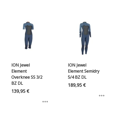
ION Jewel
ION Jewel
Element
Element Semidry
Overknee SS 3/2
5/4 BZ DL
BZ DL
189,95
€
139,95
€