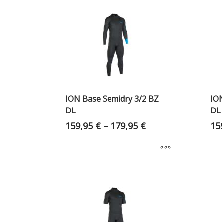
ION Base Semidry 3/2 BZ
IO
DL
DL
159,95
€
–
179,95
€
15