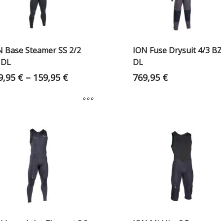
N Base Steamer SS 2/2
ION Fuse Drysuit 4/3 B
 DL
DL
9,95
€
–
159,95
€
769,95
€