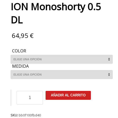
ION Monoshorty 0.5
DL
64,95
€
COLOR
MEDIDA
ION
AÑADIR AL CARRITO
Monoshorty
0.5
DL
cantidad
SKU:
bb0f100fbd40