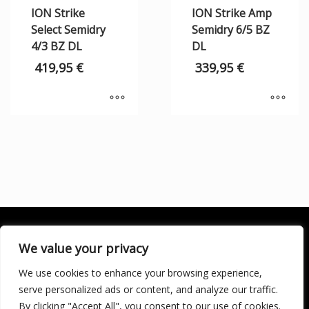
ION Strike
ION Strike Amp
Select Semidry
Semidry 6/5 BZ
4/3 BZ DL
DL
419,95
€
339,95
€
We value your privacy
We use cookies to enhance your browsing experience,
SOCIALÍZATE
serve personalized ads or content, and analyze our traffic.
By clicking "Accept All", you consent to our use of cookies.