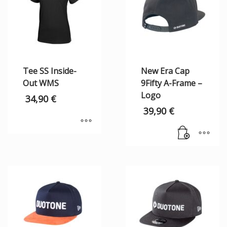
Tee SS Inside-
New Era Cap
Out WMS
9Fifty A-Frame –
Logo
34,90
€
39,90
€