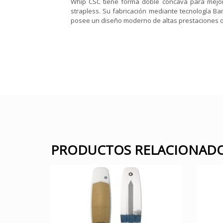
Whip CSC tiene forma doble cóncava para mejora
strapless. Su fabricación mediante tecnología B
posee un diseño moderno de altas prestaciones que
PRODUCTOS RELACIONAD