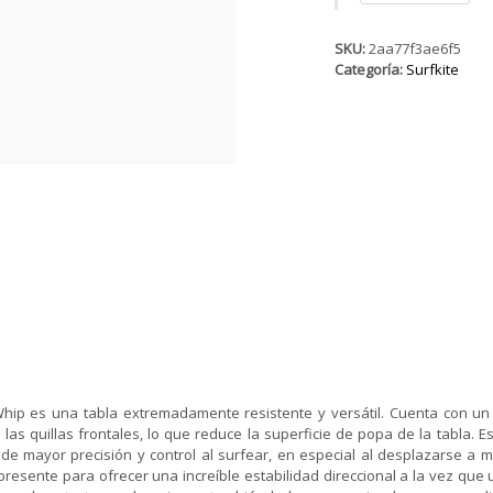
2019
cantidad
SKU:
2aa77f3ae6f5
Categoría:
Surfkite
hip es una tabla extremadamente resistente y versátil. Cuenta con un
las quillas frontales, lo que reduce la superficie de popa de la tabla. Es
e mayor precisión y control al surfear, en especial al desplazarse a m
presente para ofrecer una increíble estabilidad direccional a la vez qu