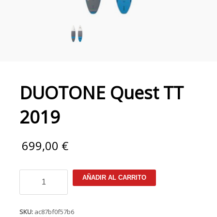
DUOTONE Quest TT
2019
699,00
€
DUOTONE
AÑADIR AL CARRITO
Quest
TT
2019
cantidad
SKU:
ac87bf0f57b6