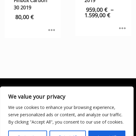
Finbox Carbon
2019
30 2019
959,00
€
–
1.599,00
€
80,00
€
We value your privacy
We use cookies to enhance your browsing experience,
SOCIALÍZATE
serve personalized ads or content, and analyze our traffic.
By clicking "Accept All", you consent to our use of cookies.
LICENCIA DE TURISMO ACTIVO AT/MA/00250 © 2016
Copyright by KARMA. All rights reserved.