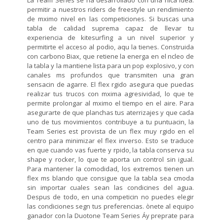
La Team Series se ha desarrollado con una nica idea:
permitir a nuestros riders de freestyle un rendimiento
de mximo nivel en las competiciones. Si buscas una
tabla de calidad suprema capaz de llevar tu
experiencia de kitesurfing a un nivel superior y
permitirte el acceso al podio, aqu la tienes. Construida
con carbono Biax, que retiene la energa en el ncleo de
la tabla y la mantiene lista para un pop explosivo, y con
canales ms profundos que transmiten una gran
sensacin de agarre. El flex rgido asegura que puedas
realizar tus trucos con mxima agresividad, lo que te
permite prolongar al mximo el tiempo en el aire. Para
asegurarte de que planchas tus aterrizajes y que cada
uno de tus movimientos contribuye a tu puntuacin, la
Team Series est provista de un flex muy rgido en el
centro para minimizar el flex inverso. Esto se traduce
en que cuando vas fuerte y rpido, la tabla conserva su
shape y rocker, lo que te aporta un control sin igual.
Para mantener la comodidad, los extremos tienen un
flex ms blando que consigue que la tabla sea cmoda
sin importar cuales sean las condicines del agua.
Despus de todo, en una competicin no puedes elegir
las condiciones segn tus preferencias. ònete al equipo
ganador con la Duotone Team Series Áy preprate para