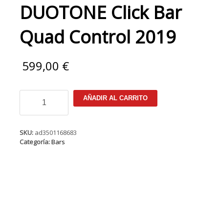
DUOTONE Click Bar
Quad Control 2019
599,00
€
DUOTONE
AÑADIR AL CARRITO
Click
Bar
Quad
Control
SKU:
ad3501168683
2019
Categoría:
Bars
cantidad