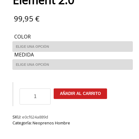
Element 2.0
99,95
€
COLOR
MEDIDA
ION
AÑADIR AL CARRITO
Long
John
Element
2.0
SKU:
e0cf624a889d
cantidad
Categoría:
Neoprenos Hombre