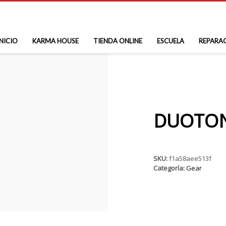
INICIO
KARMA HOUSE
TIENDA ONLINE
ESCUELA
REPARA
DUOTONE
SKU:
f1a58aee513f
Categoría:
Gear